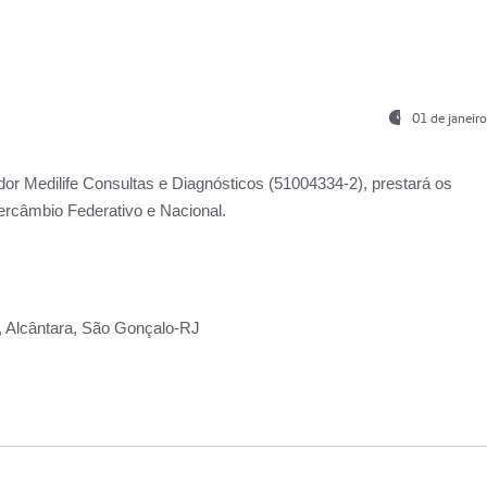
01 de janeir
ador
Medilife Consultas e Diagnósticos
(51004334-2), prestará os
ercâmbio Federativo e Nacional.
2, Alcântara, São Gonçalo-RJ