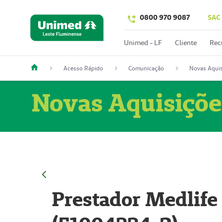
0800 970 9087
SAC
Unimed - LF
Cliente
Rec
Acesso Rápido
Comunicação
Novas Aquis
Novas Aquisiçõe
Prestador Medlife