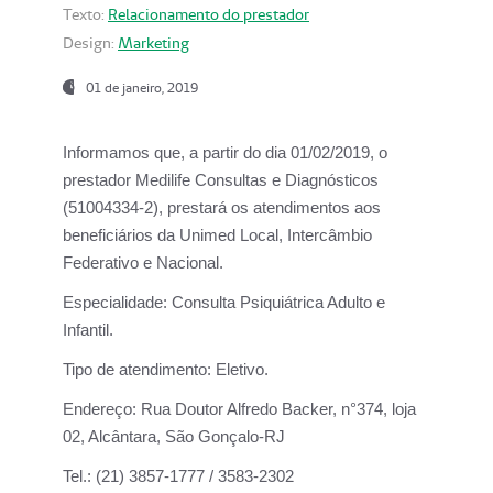
Texto:
Relacionamento do prestador
Design:
Marketing
01 de janeiro, 2019
Informamos que, a partir do
dia 01/02/2019
, o
prestador
Medilife Consultas e Diagnósticos
(51004334-2), prestará os atendimentos aos
beneficiários da
Unimed Local, Intercâmbio
Federativo e Nacional.
Especialidade:
Consulta Psiquiátrica Adulto e
Infantil.
Tipo de atendimento:
Eletivo.
Endereço:
Rua Doutor Alfredo Backer, n°374, loja
02, Alcântara, São Gonçalo-RJ
Tel.:
(21) 3857-1777 / 3583-2302