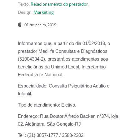
Texto:
Relacionamento do prestador
Design:
Marketing
01 de janeiro, 2019
Informamos que, a partir do
dia 01/02/2019
, o
prestador
Medilife Consultas e Diagnósticos
(51004334-2), prestará os atendimentos aos
beneficiários da
Unimed Local, Intercâmbio
Federativo e Nacional.
Especialidade:
Consulta Psiquiátrica Adulto e
Infantil.
Tipo de atendimento:
Eletivo.
Endereço:
Rua Doutor Alfredo Backer, n°374, loja
02, Alcântara, São Gonçalo-RJ
Tel.:
(21) 3857-1777 / 3583-2302