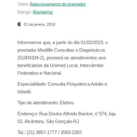
Texto:
Relacionamento do prestador
Design:
Marketing
01 de janeiro, 2019
Informamos que, a partir do
dia 01/02/2019
, o
prestador
Medilife Consultas e Diagnósticos
(51004334-2), prestará os atendimentos aos
beneficiários da
Unimed Local, Intercâmbio
Federativo e Nacional.
Especialidade:
Consulta Psiquiátrica Adulto e
Infantil.
Tipo de atendimento:
Eletivo.
Endereço:
Rua Doutor Alfredo Backer, n°374, loja
02, Alcântara, São Gonçalo-RJ
Tel.:
(21) 3857-1777 / 3583-2302