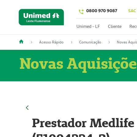
0800 970 9087
SAC
Unimed - LF
Cliente
Rec
Acesso Rápido
Comunicação
Novas Aquis
Novas Aquisiçõe
Prestador Medlife