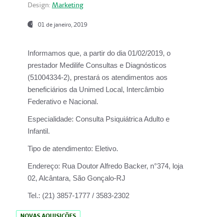
Design:
Marketing
01 de janeiro, 2019
Informamos que, a partir do
dia 01/02/2019
, o
prestador
Medilife Consultas e Diagnósticos
(51004334-2), prestará os atendimentos aos
beneficiários da
Unimed Local, Intercâmbio
Federativo e Nacional.
Especialidade:
Consulta Psiquiátrica Adulto e
Infantil.
Tipo de atendimento:
Eletivo.
Endereço:
Rua Doutor Alfredo Backer, n°374, loja
02, Alcântara, São Gonçalo-RJ
Tel.:
(21) 3857-1777 / 3583-2302
NOVAS AQUISIÇÕES