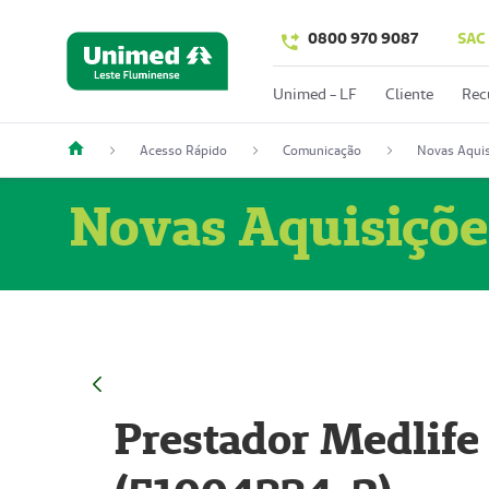
0800 970 9087
SAC
Unimed - LF
Cliente
Rec
Acesso Rápido
Comunicação
Novas Aquis
Novas Aquisiçõe
Prestador Medlife