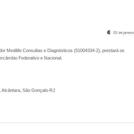
01 de janeir
ador
Medilife Consultas e Diagnósticos
(51004334-2), prestará os
ercâmbio Federativo e Nacional.
2, Alcântara, São Gonçalo-RJ