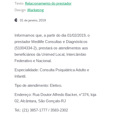
Texto:
Relacionamento do prestador
Design:
Marketing
01 de janeiro, 2019
Informamos que, a partir do
dia 01/02/2019
, o
prestador
Medilife Consultas e Diagnósticos
(51004334-2), prestará os atendimentos aos
beneficiários da
Unimed Local, Intercâmbio
Federativo e Nacional.
Especialidade:
Consulta Psiquiátrica Adulto e
Infantil.
Tipo de atendimento:
Eletivo.
Endereço:
Rua Doutor Alfredo Backer, n°374, loja
02, Alcântara, São Gonçalo-RJ
Tel.:
(21) 3857-1777 / 3583-2302