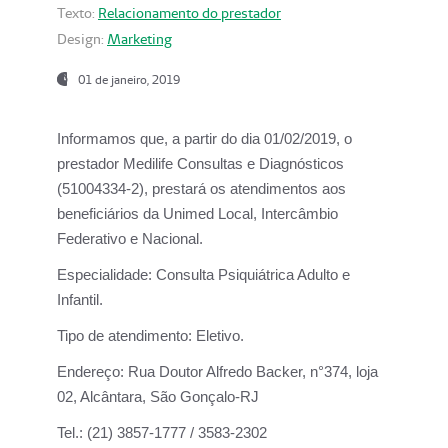
Texto:
Relacionamento do prestador
Design:
Marketing
01 de janeiro, 2019
Informamos que, a partir do
dia 01/02/2019
, o
prestador
Medilife Consultas e Diagnósticos
(51004334-2), prestará os atendimentos aos
beneficiários da
Unimed Local, Intercâmbio
Federativo e Nacional.
Especialidade:
Consulta Psiquiátrica Adulto e
Infantil.
Tipo de atendimento:
Eletivo.
Endereço:
Rua Doutor Alfredo Backer, n°374, loja
02, Alcântara, São Gonçalo-RJ
Tel.:
(21) 3857-1777 / 3583-2302