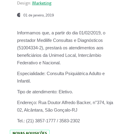
Design:
Marketing
01 de janeiro, 2019
Informamos que, a partir do
dia 01/02/2019
, o
prestador
Medilife Consultas e Diagnósticos
(51004334-2), prestará os atendimentos aos
beneficiários da
Unimed Local, Intercâmbio
Federativo e Nacional.
Especialidade:
Consulta Psiquiátrica Adulto e
Infantil.
Tipo de atendimento:
Eletivo.
Endereço:
Rua Doutor Alfredo Backer, n°374, loja
02, Alcântara, São Gonçalo-RJ
Tel.:
(21) 3857-1777 / 3583-2302
NOVAS AQUISIÇÕES