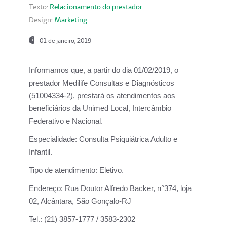
Texto:
Relacionamento do prestador
Design:
Marketing
01 de janeiro, 2019
Informamos que, a partir do
dia 01/02/2019
, o
prestador
Medilife Consultas e Diagnósticos
(51004334-2), prestará os atendimentos aos
beneficiários da
Unimed Local, Intercâmbio
Federativo e Nacional.
Especialidade:
Consulta Psiquiátrica Adulto e
Infantil.
Tipo de atendimento:
Eletivo.
Endereço:
Rua Doutor Alfredo Backer, n°374, loja
02, Alcântara, São Gonçalo-RJ
Tel.:
(21) 3857-1777 / 3583-2302