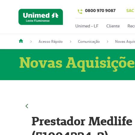
0800 970 9087
SAC
Unimed - LF
Cliente
Rec
Acesso Rápido
Comunicação
Novas Aquis
Novas Aquisiçõe
Prestador Medlife