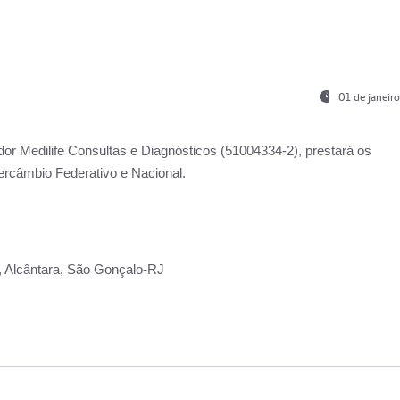
01 de janeir
ador
Medilife Consultas e Diagnósticos
(51004334-2), prestará os
ercâmbio Federativo e Nacional.
2, Alcântara, São Gonçalo-RJ