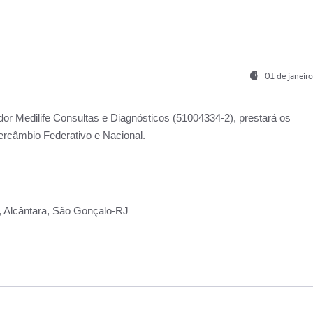
01 de janeir
ador
Medilife Consultas e Diagnósticos
(51004334-2), prestará os
ercâmbio Federativo e Nacional.
2, Alcântara, São Gonçalo-RJ