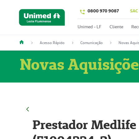
0800 970 9087
SAC
Unimed - LF
Cliente
Rec
Acesso Rápido
Comunicação
Novas Aquis
Novas Aquisiçõe
Prestador Medlife