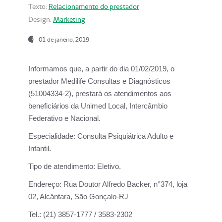
Texto:
Relacionamento do prestador
Design:
Marketing
01 de janeiro, 2019
Informamos que, a partir do
dia 01/02/2019
, o
prestador
Medilife Consultas e Diagnósticos
(51004334-2), prestará os atendimentos aos
beneficiários da
Unimed Local, Intercâmbio
Federativo e Nacional.
Especialidade:
Consulta Psiquiátrica Adulto e
Infantil.
Tipo de atendimento:
Eletivo.
Endereço:
Rua Doutor Alfredo Backer, n°374, loja
02, Alcântara, São Gonçalo-RJ
Tel.:
(21) 3857-1777 / 3583-2302