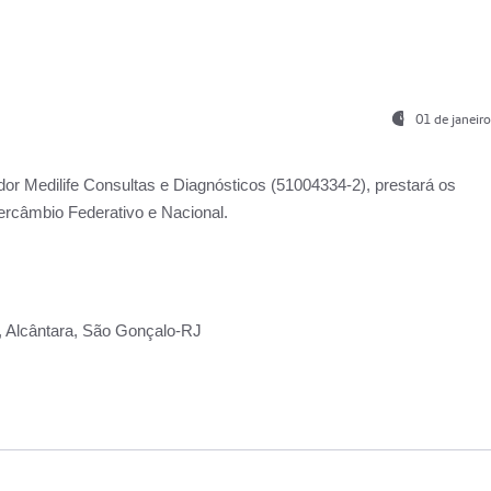
01 de janeir
ador
Medilife Consultas e Diagnósticos
(51004334-2), prestará os
ercâmbio Federativo e Nacional.
2, Alcântara, São Gonçalo-RJ