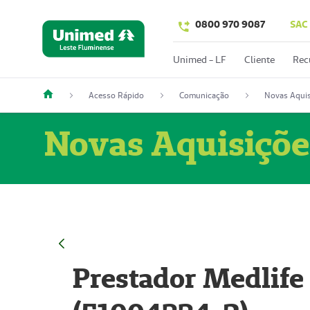
0800 970 9087
SAC
Unimed - LF
Cliente
Rec
Acesso Rápido
Comunicação
Novas Aquis
Novas Aquisiçõe
Prestador Medlife