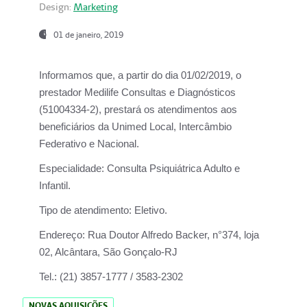
Design:
Marketing
01 de janeiro, 2019
Informamos que, a partir do
dia 01/02/2019
, o
prestador
Medilife Consultas e Diagnósticos
(51004334-2), prestará os atendimentos aos
beneficiários da
Unimed Local, Intercâmbio
Federativo e Nacional.
Especialidade:
Consulta Psiquiátrica Adulto e
Infantil.
Tipo de atendimento:
Eletivo.
Endereço:
Rua Doutor Alfredo Backer, n°374, loja
02, Alcântara, São Gonçalo-RJ
Tel.:
(21) 3857-1777 / 3583-2302
NOVAS AQUISIÇÕES