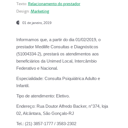
Texto:
Relacionamento do prestador
Design:
Marketing
01 de janeiro, 2019
Informamos que, a partir do
dia 01/02/2019
, o
prestador
Medilife Consultas e Diagnósticos
(51004334-2), prestará os atendimentos aos
beneficiários da
Unimed Local, Intercâmbio
Federativo e Nacional.
Especialidade:
Consulta Psiquiátrica Adulto e
Infantil.
Tipo de atendimento:
Eletivo.
Endereço:
Rua Doutor Alfredo Backer, n°374, loja
02, Alcântara, São Gonçalo-RJ
Tel.:
(21) 3857-1777 / 3583-2302