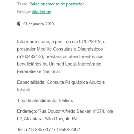
Texto:
Relacionamento do prestador
Design:
Marketing
01 de janeiro, 2019
Informamos que, a partir do
dia 01/02/2019
, o
prestador
Medilife Consultas e Diagnósticos
(51004334-2), prestará os atendimentos aos
beneficiários da
Unimed Local, Intercâmbio
Federativo e Nacional.
Especialidade:
Consulta Psiquiátrica Adulto e
Infantil.
Tipo de atendimento:
Eletivo.
Endereço:
Rua Doutor Alfredo Backer, n°374, loja
02, Alcântara, São Gonçalo-RJ
Tel.:
(21) 3857-1777 / 3583-2302