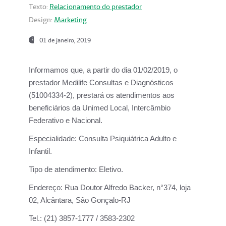
Texto:
Relacionamento do prestador
Design:
Marketing
01 de janeiro, 2019
Informamos que, a partir do
dia 01/02/2019
, o
prestador
Medilife Consultas e Diagnósticos
(51004334-2), prestará os atendimentos aos
beneficiários da
Unimed Local, Intercâmbio
Federativo e Nacional.
Especialidade:
Consulta Psiquiátrica Adulto e
Infantil.
Tipo de atendimento:
Eletivo.
Endereço:
Rua Doutor Alfredo Backer, n°374, loja
02, Alcântara, São Gonçalo-RJ
Tel.:
(21) 3857-1777 / 3583-2302