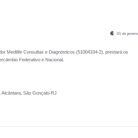
01 de janeir
ador
Medilife Consultas e Diagnósticos
(51004334-2), prestará os
ercâmbio Federativo e Nacional.
2, Alcântara, São Gonçalo-RJ