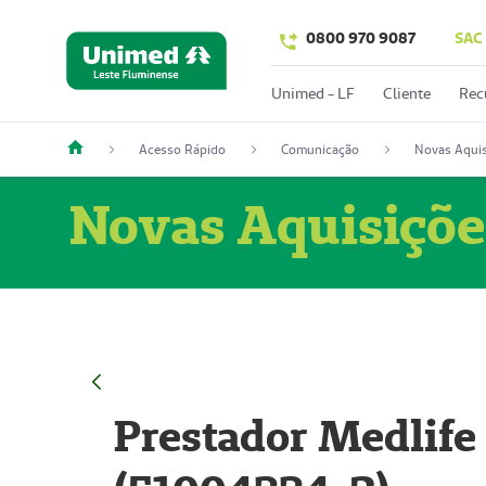
0800 970 9087
SAC
Unimed - LF
Cliente
Rec
Acesso Rápido
Comunicação
Novas Aquis
Novas Aquisiçõe
Prestador Medlife