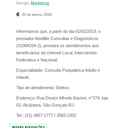
Design:
Marketing
01 de janeiro, 2019
Informamos que, a partir do
dia 01/02/2019
, o
prestador
Medilife Consultas e Diagnósticos
(51004334-2), prestará os atendimentos aos
beneficiários da
Unimed Local, Intercâmbio
Federativo e Nacional.
Especialidade:
Consulta Psiquiátrica Adulto e
Infantil.
Tipo de atendimento:
Eletivo.
Endereço:
Rua Doutor Alfredo Backer, n°374, loja
02, Alcântara, São Gonçalo-RJ
Tel.:
(21) 3857-1777 / 3583-2302
NOVAS AQUISIÇÕES