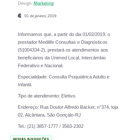
Design:
Marketing
01 de janeiro, 2019
Informamos que, a partir do
dia 01/02/2019
, o
prestador
Medilife Consultas e Diagnósticos
(51004334-2), prestará os atendimentos aos
beneficiários da
Unimed Local, Intercâmbio
Federativo e Nacional.
Especialidade:
Consulta Psiquiátrica Adulto e
Infantil.
Tipo de atendimento:
Eletivo.
Endereço:
Rua Doutor Alfredo Backer, n°374, loja
02, Alcântara, São Gonçalo-RJ
Tel.:
(21) 3857-1777 / 3583-2302
NOVAS AQUISIÇÕES