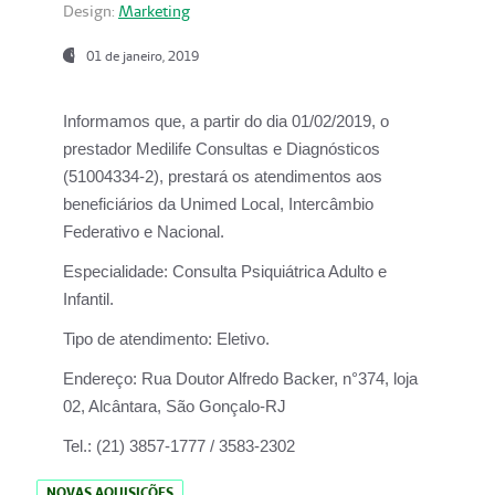
Design:
Marketing
01 de janeiro, 2019
Informamos que, a partir do
dia 01/02/2019
, o
prestador
Medilife Consultas e Diagnósticos
(51004334-2), prestará os atendimentos aos
beneficiários da
Unimed Local, Intercâmbio
Federativo e Nacional.
Especialidade:
Consulta Psiquiátrica Adulto e
Infantil.
Tipo de atendimento:
Eletivo.
Endereço:
Rua Doutor Alfredo Backer, n°374, loja
02, Alcântara, São Gonçalo-RJ
Tel.:
(21) 3857-1777 / 3583-2302
NOVAS AQUISIÇÕES