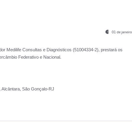
01 de janeir
ador
Medilife Consultas e Diagnósticos
(51004334-2), prestará os
ercâmbio Federativo e Nacional.
2, Alcântara, São Gonçalo-RJ