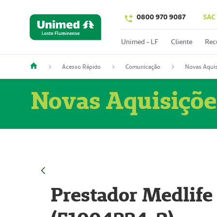
0800 970 9087
SAC
Unimed - LF
Cliente
Rec
Acesso Rápido
Comunicação
Novas Aquis
Novas Aquisiçõe
Prestador Medlife