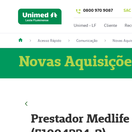
0800 970 9087
SAC
Unimed - LF
Cliente
Rec
Acesso Rápido
Comunicação
Novas Aquis
Novas Aquisiçõe
Prestador Medlife