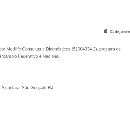
01 de janeir
ador
Medilife Consultas e Diagnósticos
(51004334-2), prestará os
ercâmbio Federativo e Nacional.
2, Alcântara, São Gonçalo-RJ