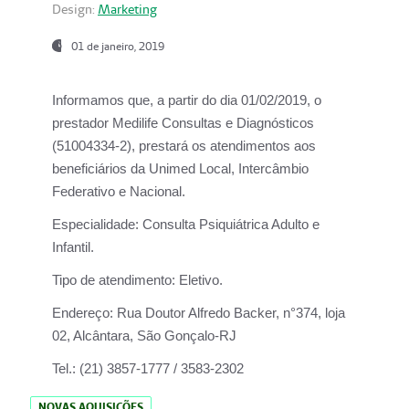
Design:
Marketing
01 de janeiro, 2019
Informamos que, a partir do
dia 01/02/2019
, o
prestador
Medilife Consultas e Diagnósticos
(51004334-2), prestará os atendimentos aos
beneficiários da
Unimed Local, Intercâmbio
Federativo e Nacional.
Especialidade:
Consulta Psiquiátrica Adulto e
Infantil.
Tipo de atendimento:
Eletivo.
Endereço:
Rua Doutor Alfredo Backer, n°374, loja
02, Alcântara, São Gonçalo-RJ
Tel.:
(21) 3857-1777 / 3583-2302
NOVAS AQUISIÇÕES