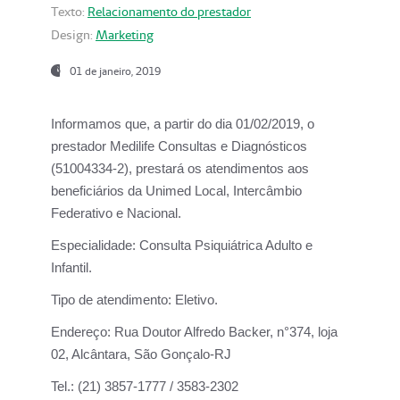
Texto:
Relacionamento do prestador
Design:
Marketing
01 de janeiro, 2019
Informamos que, a partir do
dia 01/02/2019
, o
prestador
Medilife Consultas e Diagnósticos
(51004334-2), prestará os atendimentos aos
beneficiários da
Unimed Local, Intercâmbio
Federativo e Nacional.
Especialidade:
Consulta Psiquiátrica Adulto e
Infantil.
Tipo de atendimento:
Eletivo.
Endereço:
Rua Doutor Alfredo Backer, n°374, loja
02, Alcântara, São Gonçalo-RJ
Tel.:
(21) 3857-1777 / 3583-2302