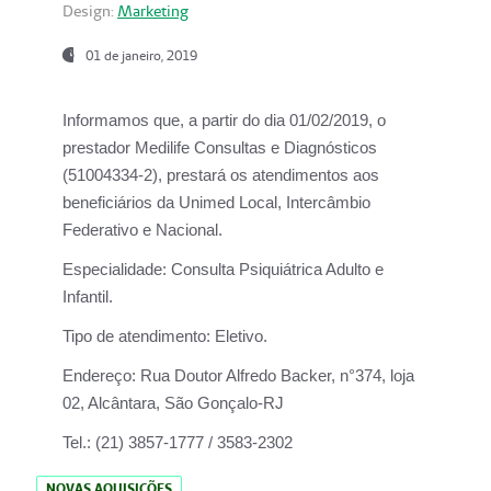
Design:
Marketing
01 de janeiro, 2019
Informamos que, a partir do
dia 01/02/2019
, o
prestador
Medilife Consultas e Diagnósticos
(51004334-2), prestará os atendimentos aos
beneficiários da
Unimed Local, Intercâmbio
Federativo e Nacional.
Especialidade:
Consulta Psiquiátrica Adulto e
Infantil.
Tipo de atendimento:
Eletivo.
Endereço:
Rua Doutor Alfredo Backer, n°374, loja
02, Alcântara, São Gonçalo-RJ
Tel.:
(21) 3857-1777 / 3583-2302
NOVAS AQUISIÇÕES