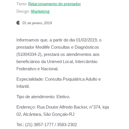
Texto:
Relacionamento do prestador
Design:
Marketing
01 de janeiro, 2019
Informamos que, a partir do
dia 01/02/2019
, o
prestador
Medilife Consultas e Diagnósticos
(51004334-2), prestará os atendimentos aos
beneficiários da
Unimed Local, Intercâmbio
Federativo e Nacional.
Especialidade:
Consulta Psiquiátrica Adulto e
Infantil.
Tipo de atendimento:
Eletivo.
Endereço:
Rua Doutor Alfredo Backer, n°374, loja
02, Alcântara, São Gonçalo-RJ
Tel.:
(21) 3857-1777 / 3583-2302