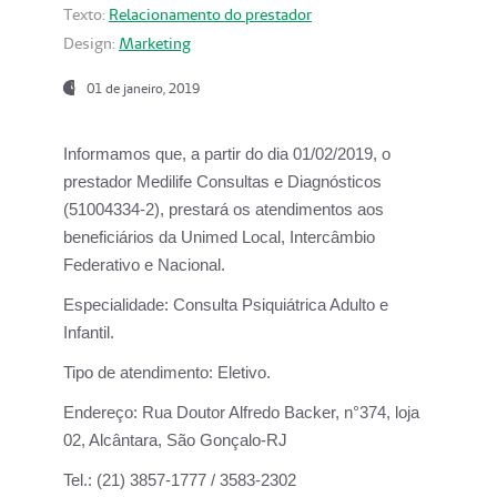
Texto:
Relacionamento do prestador
Design:
Marketing
01 de janeiro, 2019
Informamos que, a partir do
dia 01/02/2019
, o
prestador
Medilife Consultas e Diagnósticos
(51004334-2), prestará os atendimentos aos
beneficiários da
Unimed Local, Intercâmbio
Federativo e Nacional.
Especialidade:
Consulta Psiquiátrica Adulto e
Infantil.
Tipo de atendimento:
Eletivo.
Endereço:
Rua Doutor Alfredo Backer, n°374, loja
02, Alcântara, São Gonçalo-RJ
Tel.:
(21) 3857-1777 / 3583-2302