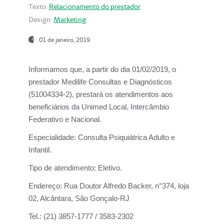
Texto:
Relacionamento do prestador
Design:
Marketing
01 de janeiro, 2019
Informamos que, a partir do
dia 01/02/2019
, o
prestador
Medilife Consultas e Diagnósticos
(51004334-2), prestará os atendimentos aos
beneficiários da
Unimed Local, Intercâmbio
Federativo e Nacional.
Especialidade:
Consulta Psiquiátrica Adulto e
Infantil.
Tipo de atendimento:
Eletivo.
Endereço:
Rua Doutor Alfredo Backer, n°374, loja
02, Alcântara, São Gonçalo-RJ
Tel.:
(21) 3857-1777 / 3583-2302