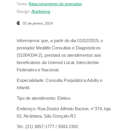
Texto:
Relacionamento do prestador
Design:
Marketing
01 de janeiro, 2019
Informamos que, a partir do
dia 01/02/2019
, o
prestador
Medilife Consultas e Diagnósticos
(51004334-2), prestará os atendimentos aos
beneficiários da
Unimed Local, Intercâmbio
Federativo e Nacional.
Especialidade:
Consulta Psiquiátrica Adulto e
Infantil.
Tipo de atendimento:
Eletivo.
Endereço:
Rua Doutor Alfredo Backer, n°374, loja
02, Alcântara, São Gonçalo-RJ
Tel.:
(21) 3857-1777 / 3583-2302