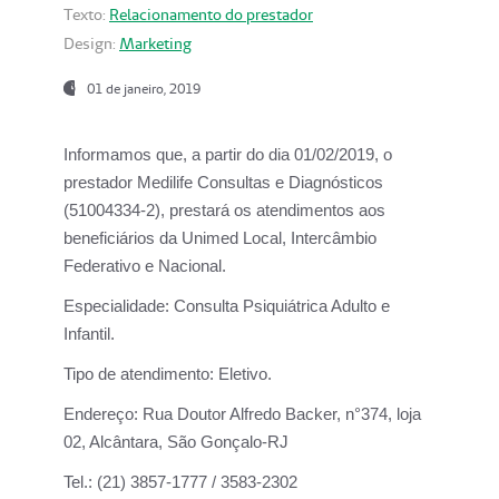
Texto:
Relacionamento do prestador
Design:
Marketing
01 de janeiro, 2019
Informamos que, a partir do
dia 01/02/2019
, o
prestador
Medilife Consultas e Diagnósticos
(51004334-2), prestará os atendimentos aos
beneficiários da
Unimed Local, Intercâmbio
Federativo e Nacional.
Especialidade:
Consulta Psiquiátrica Adulto e
Infantil.
Tipo de atendimento:
Eletivo.
Endereço:
Rua Doutor Alfredo Backer, n°374, loja
02, Alcântara, São Gonçalo-RJ
Tel.:
(21) 3857-1777 / 3583-2302