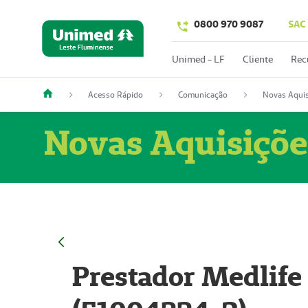
0800 970 9087
SAC
Unimed - LF
Cliente
Rec
Acesso Rápido
Comunicação
Novas Aquis
Novas Aquisiçõe
Prestador Medlife