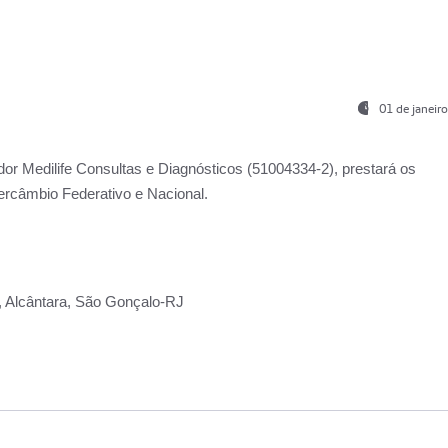
01 de janeir
ador
Medilife Consultas e Diagnósticos
(51004334-2), prestará os
ercâmbio Federativo e Nacional.
2, Alcântara, São Gonçalo-RJ