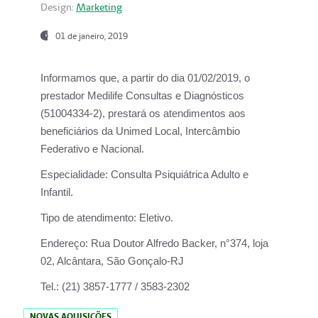
Design:
Marketing
01 de janeiro, 2019
Informamos que, a partir do
dia 01/02/2019
, o
prestador
Medilife Consultas e Diagnósticos
(51004334-2), prestará os atendimentos aos
beneficiários da
Unimed Local, Intercâmbio
Federativo e Nacional.
Especialidade:
Consulta Psiquiátrica Adulto e
Infantil.
Tipo de atendimento:
Eletivo.
Endereço:
Rua Doutor Alfredo Backer, n°374, loja
02, Alcântara, São Gonçalo-RJ
Tel.:
(21) 3857-1777 / 3583-2302
NOVAS AQUISIÇÕES