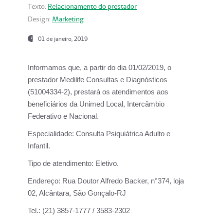
Texto:
Relacionamento do prestador
Design:
Marketing
01 de janeiro, 2019
Informamos que, a partir do
dia 01/02/2019
, o
prestador
Medilife Consultas e Diagnósticos
(51004334-2), prestará os atendimentos aos
beneficiários da
Unimed Local, Intercâmbio
Federativo e Nacional.
Especialidade:
Consulta Psiquiátrica Adulto e
Infantil.
Tipo de atendimento:
Eletivo.
Endereço:
Rua Doutor Alfredo Backer, n°374, loja
02, Alcântara, São Gonçalo-RJ
Tel.:
(21) 3857-1777 / 3583-2302