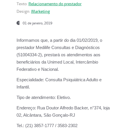
Texto:
Relacionamento do prestador
Design:
Marketing
01 de janeiro, 2019
Informamos que, a partir do
dia 01/02/2019
, o
prestador
Medilife Consultas e Diagnósticos
(51004334-2), prestará os atendimentos aos
beneficiários da
Unimed Local, Intercâmbio
Federativo e Nacional.
Especialidade:
Consulta Psiquiátrica Adulto e
Infantil.
Tipo de atendimento:
Eletivo.
Endereço:
Rua Doutor Alfredo Backer, n°374, loja
02, Alcântara, São Gonçalo-RJ
Tel.:
(21) 3857-1777 / 3583-2302