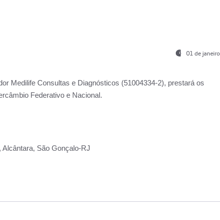
01 de janeir
ador
Medilife Consultas e Diagnósticos
(51004334-2), prestará os
ercâmbio Federativo e Nacional.
2, Alcântara, São Gonçalo-RJ