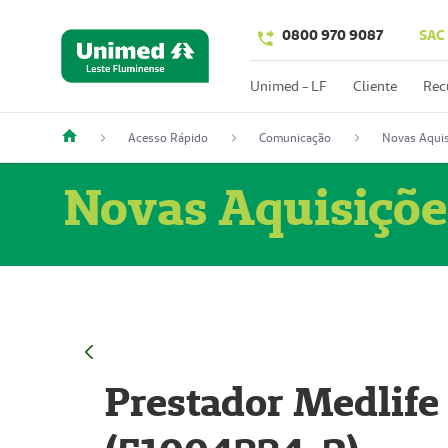
0800 970 9087
SAC
Unimed - LF
Cliente
Rec
Acesso Rápido
Comunicação
Novas Aquis
Novas Aquisiçõe
Prestador Medlife