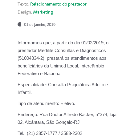
Texto:
Relacionamento do prestador
Design:
Marketing
01 de janeiro, 2019
Informamos que, a partir do
dia 01/02/2019
, o
prestador
Medilife Consultas e Diagnósticos
(51004334-2), prestará os atendimentos aos
beneficiários da
Unimed Local, Intercâmbio
Federativo e Nacional.
Especialidade:
Consulta Psiquiátrica Adulto e
Infantil.
Tipo de atendimento:
Eletivo.
Endereço:
Rua Doutor Alfredo Backer, n°374, loja
02, Alcântara, São Gonçalo-RJ
Tel.:
(21) 3857-1777 / 3583-2302