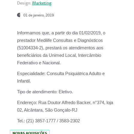
Design:
Marketing
01 de janeiro, 2019
Informamos que, a partir do
dia 01/02/2019
, o
prestador
Medilife Consultas e Diagnósticos
(51004334-2), prestará os atendimentos aos
beneficiários da
Unimed Local, Intercâmbio
Federativo e Nacional.
Especialidade:
Consulta Psiquiátrica Adulto e
Infantil.
Tipo de atendimento:
Eletivo.
Endereço:
Rua Doutor Alfredo Backer, n°374, loja
02, Alcântara, São Gonçalo-RJ
Tel.:
(21) 3857-1777 / 3583-2302
NOVAS AQUISIÇÕES