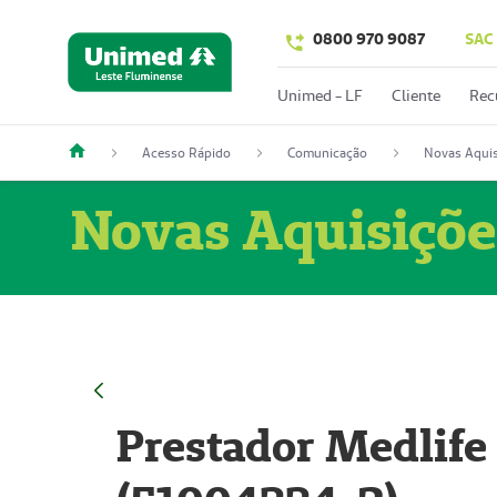
0800 970 9087
SAC
Unimed - LF
Cliente
Rec
Acesso Rápido
Comunicação
Novas Aquis
Novas Aquisiçõe
Prestador Medlife