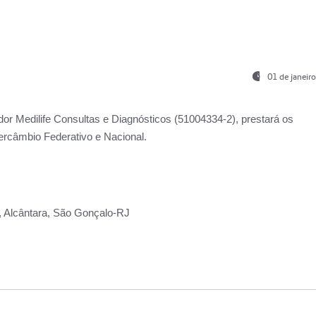
01 de janeir
ador
Medilife Consultas e Diagnósticos
(51004334-2), prestará os
ercâmbio Federativo e Nacional.
2, Alcântara, São Gonçalo-RJ