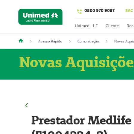
0800 970 9087
SAC
Unimed - LF
Cliente
Rec
Acesso Rápido
Comunicação
Novas Aquis
Novas Aquisiçõe
Prestador Medlife