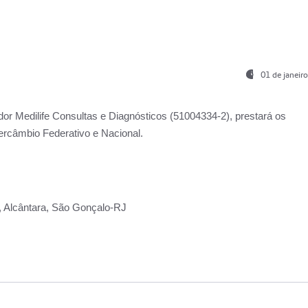
01 de janeir
ador
Medilife Consultas e Diagnósticos
(51004334-2), prestará os
ercâmbio Federativo e Nacional.
2, Alcântara, São Gonçalo-RJ