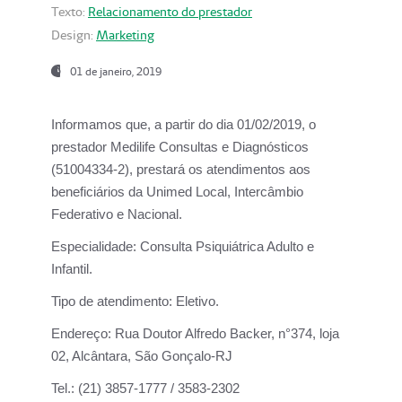
Texto:
Relacionamento do prestador
Design:
Marketing
01 de janeiro, 2019
Informamos que, a partir do
dia 01/02/2019
, o
prestador
Medilife Consultas e Diagnósticos
(51004334-2), prestará os atendimentos aos
beneficiários da
Unimed Local, Intercâmbio
Federativo e Nacional.
Especialidade:
Consulta Psiquiátrica Adulto e
Infantil.
Tipo de atendimento:
Eletivo.
Endereço:
Rua Doutor Alfredo Backer, n°374, loja
02, Alcântara, São Gonçalo-RJ
Tel.:
(21) 3857-1777 / 3583-2302