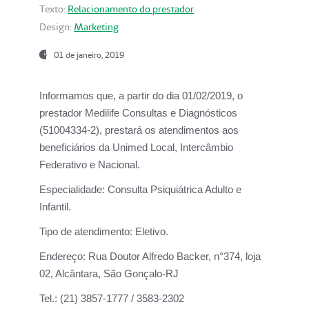
Texto:
Relacionamento do prestador
Design:
Marketing
01 de janeiro, 2019
Informamos que, a partir do
dia 01/02/2019
, o
prestador
Medilife Consultas e Diagnósticos
(51004334-2), prestará os atendimentos aos
beneficiários da
Unimed Local, Intercâmbio
Federativo e Nacional.
Especialidade:
Consulta Psiquiátrica Adulto e
Infantil.
Tipo de atendimento:
Eletivo.
Endereço:
Rua Doutor Alfredo Backer, n°374, loja
02, Alcântara, São Gonçalo-RJ
Tel.:
(21) 3857-1777 / 3583-2302