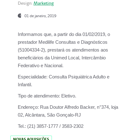
Design:
Marketing
01 de janeiro, 2019
Informamos que, a partir do
dia 01/02/2019
, o
prestador
Medilife Consultas e Diagnósticos
(51004334-2), prestará os atendimentos aos
beneficiários da
Unimed Local, Intercâmbio
Federativo e Nacional.
Especialidade:
Consulta Psiquiátrica Adulto e
Infantil.
Tipo de atendimento:
Eletivo.
Endereço:
Rua Doutor Alfredo Backer, n°374, loja
02, Alcântara, São Gonçalo-RJ
Tel.:
(21) 3857-1777 / 3583-2302
NOVAS AQUISIÇÕES