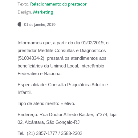
Texto:
Relacionamento do prestador
Design:
Marketing
01 de janeiro, 2019
Informamos que, a partir do
dia 01/02/2019
, o
prestador
Medilife Consultas e Diagnósticos
(51004334-2), prestará os atendimentos aos
beneficiários da
Unimed Local, Intercâmbio
Federativo e Nacional.
Especialidade:
Consulta Psiquiátrica Adulto e
Infantil.
Tipo de atendimento:
Eletivo.
Endereço:
Rua Doutor Alfredo Backer, n°374, loja
02, Alcântara, São Gonçalo-RJ
Tel.:
(21) 3857-1777 / 3583-2302