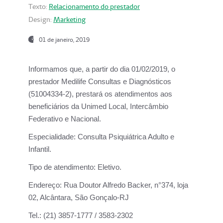
Texto:
Relacionamento do prestador
Design:
Marketing
01 de janeiro, 2019
Informamos que, a partir do
dia 01/02/2019
, o
prestador
Medilife Consultas e Diagnósticos
(51004334-2), prestará os atendimentos aos
beneficiários da
Unimed Local, Intercâmbio
Federativo e Nacional.
Especialidade:
Consulta Psiquiátrica Adulto e
Infantil.
Tipo de atendimento:
Eletivo.
Endereço:
Rua Doutor Alfredo Backer, n°374, loja
02, Alcântara, São Gonçalo-RJ
Tel.:
(21) 3857-1777 / 3583-2302