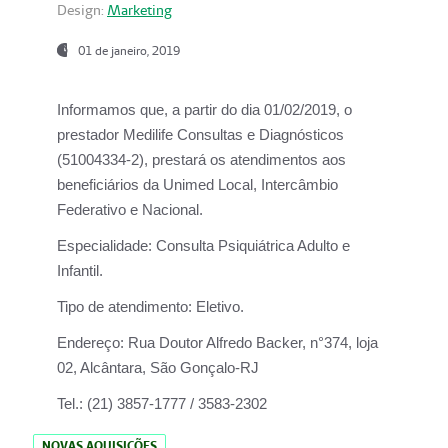
Design:
Marketing
01 de janeiro, 2019
Informamos que, a partir do
dia 01/02/2019
, o
prestador
Medilife Consultas e Diagnósticos
(51004334-2), prestará os atendimentos aos
beneficiários da
Unimed Local, Intercâmbio
Federativo e Nacional.
Especialidade:
Consulta Psiquiátrica Adulto e
Infantil.
Tipo de atendimento:
Eletivo.
Endereço:
Rua Doutor Alfredo Backer, n°374, loja
02, Alcântara, São Gonçalo-RJ
Tel.:
(21) 3857-1777 / 3583-2302
NOVAS AQUISIÇÕES