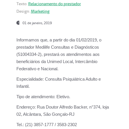
Texto:
Relacionamento do prestador
Design:
Marketing
01 de janeiro, 2019
Informamos que, a partir do
dia 01/02/2019
, o
prestador
Medilife Consultas e Diagnósticos
(51004334-2), prestará os atendimentos aos
beneficiários da
Unimed Local, Intercâmbio
Federativo e Nacional.
Especialidade:
Consulta Psiquiátrica Adulto e
Infantil.
Tipo de atendimento:
Eletivo.
Endereço:
Rua Doutor Alfredo Backer, n°374, loja
02, Alcântara, São Gonçalo-RJ
Tel.:
(21) 3857-1777 / 3583-2302