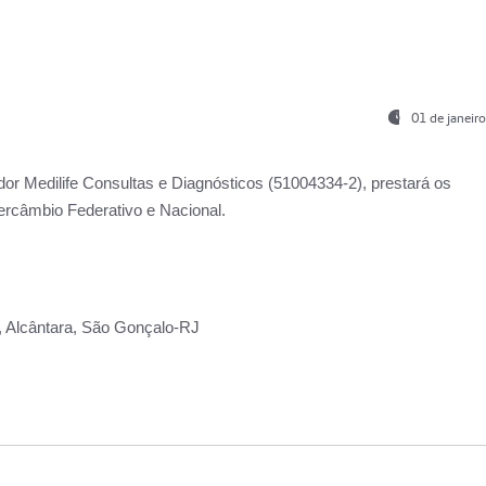
01 de janeir
ador
Medilife Consultas e Diagnósticos
(51004334-2), prestará os
ercâmbio Federativo e Nacional.
2, Alcântara, São Gonçalo-RJ