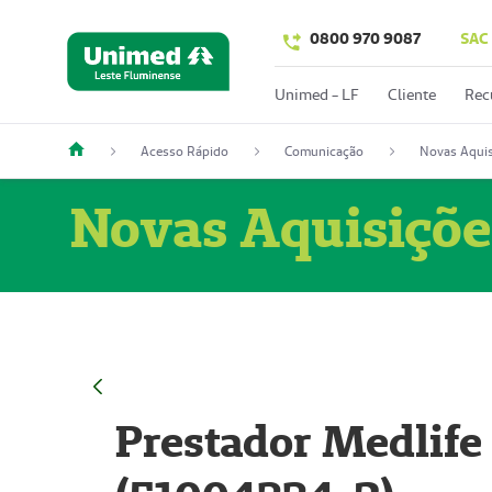
0800 970 9087
SAC
Unimed - LF
Cliente
Rec
Acesso Rápido
Comunicação
Novas Aquis
Novas Aquisiçõe
Prestador Medlife